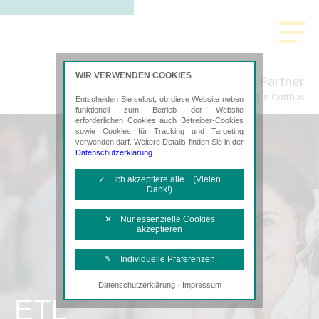
WIR VERWENDEN COOKIES
Schmidt & Partner
Steuerberatung in Cottbus
Entscheiden Sie selbst, ob diese Website neben
funktionell zum Betrieb der Website
erforderlichen Cookies auch Betreiber-Cookies
sowie Cookies für Tracking und Targeting
verwenden darf. Weitere Details finden Sie in der
Datenschutzerklärung
.
✓ Ich akzeptiere alle (Vielen
Dank!)
✕ Nur essenzielle Cookies
akzeptieren
✎ Individuelle Präferenzen
·
Datenschutzerklärung
Impressum
Notwendige Cookies
ETL
Diese Cookies sind erforderlich, um die
grundlegende Funktionalität der Website