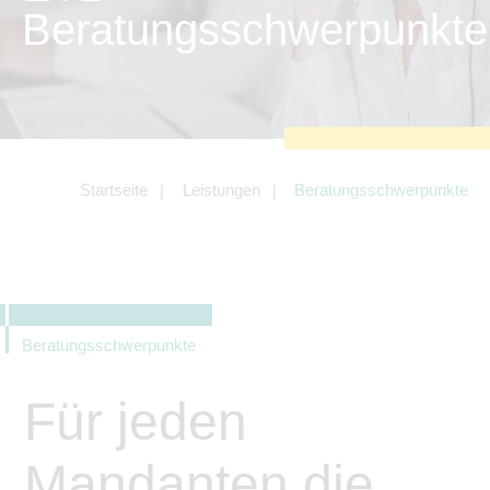
zu sichern.
Beratungsschwerpunkte
Tracking- und Targeting-Cookies
Diese Cookies sind erforderlich, um
unsere Website auf Ihre Bedürfnisse hin
zu optimieren. Hierzu gehört eine
bedarfsgerechte Gestaltung und
fortlaufende Verbesserung unseres
Angebotes einschließlich der
Verknüpfung zu Social-Media-
Angeboten von z.B. Facebook und
Startseite
Leistungen
Beratungsschwerpunkte
LinkedIn.
Betreibercookies
Diese Cookies sind erforderlich, um z.B.
Google Maps zu nutzen oder
eingebettete Videos abspielen zu
können.
Beratungsschwerpunkte
Für jeden
Mandanten die