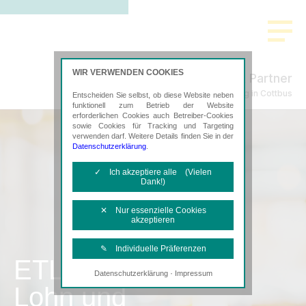
WIR VERWENDEN COOKIES
Schmidt & Partner
Steuerberatung in Cottbus
Entscheiden Sie selbst, ob diese Website neben
funktionell zum Betrieb der Website
erforderlichen Cookies auch Betreiber-Cookies
sowie Cookies für Tracking und Targeting
verwenden darf. Weitere Details finden Sie in der
Datenschutzerklärung
.
✓ Ich akzeptiere alle (Vielen
Dank!)
✕ Nur essenzielle Cookies
akzeptieren
✎ Individuelle Präferenzen
ETL
·
Datenschutzerklärung
Impressum
Notwendige Cookies
Lohn und
Diese Cookies sind erforderlich, um die
grundlegende Funktionalität der Website