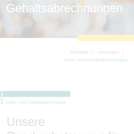
zu sichern.
Gehaltsabrechnungen
Tracking- und Targeting-Cookies
Diese Cookies sind erforderlich, um
unsere Website auf Ihre Bedürfnisse hin
zu optimieren. Hierzu gehört eine
bedarfsgerechte Gestaltung und
fortlaufende Verbesserung unseres
Angebotes einschließlich der
Verknüpfung zu Social-Media-
Angeboten von z.B. Facebook und
Startseite
Leistungen
LinkedIn.
Lohn- und Gehaltsabrechnungen
Betreibercookies
Diese Cookies sind erforderlich, um z.B.
Google Maps zu nutzen oder
eingebettete Videos abspielen zu
können.
Lohn– und Gehaltsabrechnung
Unsere