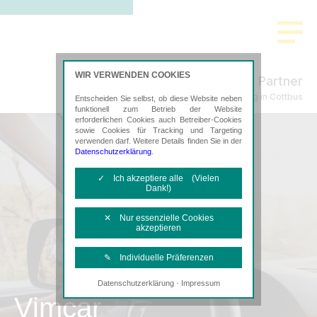
WIR VERWENDEN COOKIES
Schmidt & Partner
Steuerberatung in Cottbus
Entscheiden Sie selbst, ob diese Website neben
funktionell zum Betrieb der Website
erforderlichen Cookies auch Betreiber-Cookies
sowie Cookies für Tracking und Targeting
verwenden darf. Weitere Details finden Sie in der
Datenschutzerklärung
.
✓ Ich akzeptiere alle (Vielen
Dank!)
✕ Nur essenzielle Cookies
akzeptieren
✎ Individuelle Präferenzen
·
Datenschutzerklärung
Impressum
Notwendige Cookies
Vimcar
Diese Cookies sind erforderlich, um die
grundlegende Funktionalität der Website