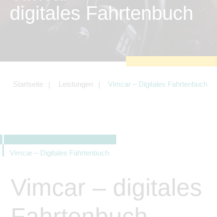
zu sichern.
digitales Fahrtenbuch
Tracking- und Targeting-Cookies
Diese Cookies sind erforderlich, um
unsere Website auf Ihre Bedürfnisse hin
zu optimieren. Hierzu gehört eine
bedarfsgerechte Gestaltung und
fortlaufende Verbesserung unseres
Angebotes einschließlich der
Verknüpfung zu Social-Media-
Angeboten von z.B. Facebook und
Startseite
Leistungen
Vimcar – Digitales Fahrtenbuch
LinkedIn.
Betreibercookies
Diese Cookies sind erforderlich, um z.B.
Google Maps zu nutzen oder
eingebettete Videos abspielen zu
können.
Vimcar – Digitales Fahrtenbuch
Vimcar – digitales
Fahrtenbuch